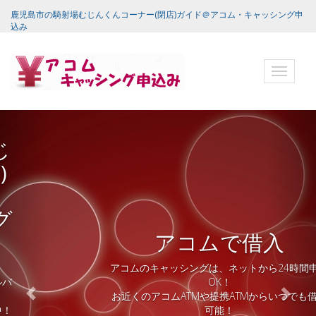
鹿児島市の騎射場むじんくんコーナー(閉店)ガイド＠アコム・キャッシング申
込み
ナ
ビ
ゲ
ー
シ
ョ
ン
バ
ー
アコムで借入
アコムのキャッシングは、ネットから24時間申込
OK！
お近くのアコムATMや提携ATMからいつでも借入
可能！