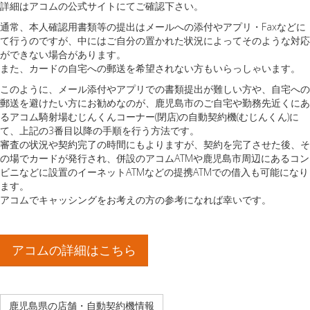
詳細はアコムの公式サイトにてご確認下さい。
通常、本人確認用書類等の提出はメールへの添付やアプリ・Faxなどに
て行うのですが、中にはご自分の置かれた状況によってそのような対応
ができない場合があります。
また、カードの自宅への郵送を希望されない方もいらっしゃいます。
このように、メール添付やアプリでの書類提出が難しい方や、自宅への
郵送を避けたい方にお勧めなのが、鹿児島市のご自宅や勤務先近くにあ
るアコム騎射場むじんくんコーナー(閉店)の自動契約機(むじんくん)に
て、上記の3番目以降の手順を行う方法です。
審査の状況や契約完了の時間にもよりますが、契約を完了させた後、そ
の場でカードが発行され、併設のアコムATMや鹿児島市周辺にあるコン
ビニなどに設置のイーネットATMなどの提携ATMでの借入も可能になり
ます。
アコムでキャッシングをお考えの方の参考になれば幸いです。
アコムの詳細はこちら
鹿児島県の店舗・自動契約機情報