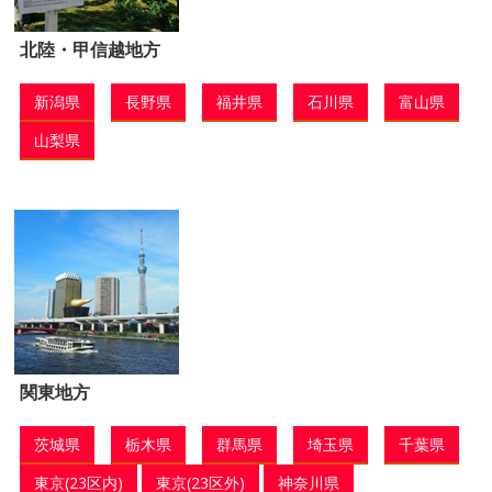
北陸・甲信越地方
新潟県
長野県
福井県
石川県
富山県
山梨県
関東地方
茨城県
栃木県
群馬県
埼玉県
千葉県
東京(23区内)
東京(23区外)
神奈川県