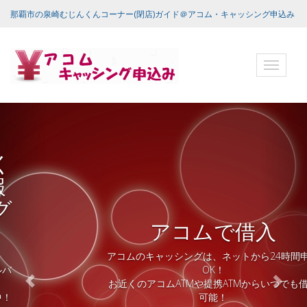
那覇市の泉崎むじんくんコーナー(閉店)ガイド＠アコム・キャッシング申込み
ナ
ビ
ゲ
ー
シ
ョ
ン
バ
ー
アコムで借入
アコムのキャッシングは、ネットから24時間申込
OK！
お近くのアコムATMや提携ATMからいつでも借入
可能！