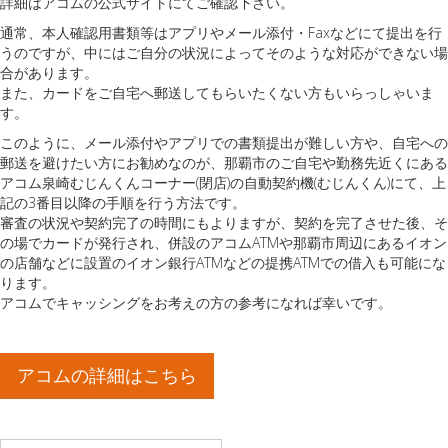
詳細はアコムの公式サイトにてご確認下さい。
通常、本人確認用書類等はアプリやメール添付・Faxなどにて提出を行
うのですが、中にはご自分の状況によってそのような対応ができない場
合があります。
また、カードをご自宅へ郵送してもらいたくない方もいらっしゃいま
す。
このように、メール添付やアプリでの書類提出が難しい方や、自宅への
郵送を避けたい方にお勧めなのが、那覇市のご自宅や勤務先近くにある
アコム泉崎むじんくんコーナー(閉店)の自動契約機(むじんくん)にて、上
記の3番目以降の手順を行う方法です。
審査の状況や契約完了の時間にもよりますが、契約を完了させた後、そ
の場でカードが発行され、併設のアコムATMや那覇市周辺にあるイオン
の店舗などに設置のイオン銀行ATMなどの提携ATMでの借入も可能にな
ります。
アコムでキャッシングをお考えの方の参考になれば幸いです。
アコムの詳細はこちら