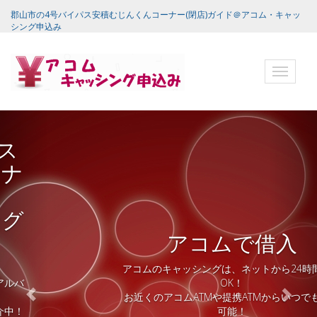
郡山市の4号バイパス安積むじんくんコーナー(閉店)ガイド＠アコム・キャッ
シング申込み
ナ
ビ
ゲ
ー
シ
ョ
ン
バ
ー
アコムで借入
アコムのキャッシングは、ネットから24時間申込
OK！
お近くのアコムATMや提携ATMからいつでも借入
可能！