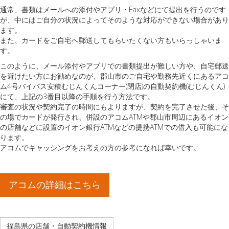
通常、書類はメールへの添付やアプリ・Faxなどにて提出を行うのです
が、中にはご自分の状況によってそのような対応ができない場合があり
ます。
また、カードをご自宅へ郵送してもらいたくない方もいらっしゃいま
す。
このように、メール添付やアプリでの書類提出が難しい方や、自宅郵送
を避けたい方にお勧めなのが、郡山市のご自宅や勤務先近くにあるアコ
ム4号バイパス安積むじんくんコーナー(閉店)の自動契約機(むじんくん)
にて、上記の3番目以降の手順を行う方法です。
審査の状況や契約完了の時間にもよりますが、契約を完了させた後、そ
の場でカードが発行され、併設のアコムATMや郡山市周辺にあるイオン
の店舗などに設置のイオン銀行ATMなどの提携ATMでの借入も可能にな
ります。
アコムでキャッシングをお考えの方の参考になれば幸いです。
アコムの詳細はこちら
福島県の店舗・自動契約機情報