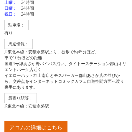
土曜：
24時間
日曜：
24時間
祝日：
24時間
駐車場：
有り
周辺情報：
JR東北本線：安積永盛駅より、徒歩で約45分ほど。
車で10分ほどの距離
国道4号線あさか野バイパス沿い、タイトーステーション郡山オリ
エントパーク店近く
イエローハット郡山南店とモスバーガー郡山あさか店の並びか
ら、交差点をインターネットコミックカフェ自遊空間方面へ渡り
裏手にあります。
最寄り駅等：
JR東北本線：安積永盛駅
アコムの詳細はこちら