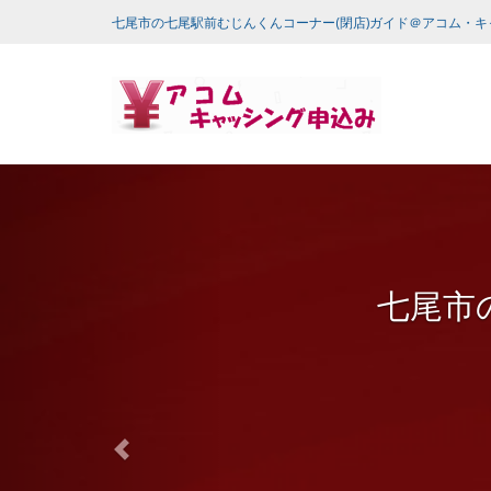
七尾市の七尾駅前むじんくんコーナー(閉店)ガイド＠アコム・