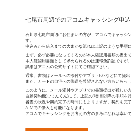
七尾市周辺でのアコムキャッシング申込
石川県七尾市周辺にお住まいの方が、アコムでキャッシン
す。
申込みから借入までの大まかな流れは上記のような手順
まず、必ず必要になってくるのが本人確認用書類の提出
本人確認用書類として求められるのは運転免許証ですが
詳細はアコムの公式サイトにてご確認下さい。
通常、書類はメールへの添付やアプリ・Faxなどにて提
また、カードの自宅への郵送を希望されない方もいらっ
このように、メール添付やアプリでの書類提出が難しい方
自動契約機(むじんくん)にて、上記の3番目以降の手順を
審査の状況や契約完了の時間にもよりますが、契約を完了
ATMでの借入も可能になります。
アコムでキャッシングをお考えの方の参考になれば幸い