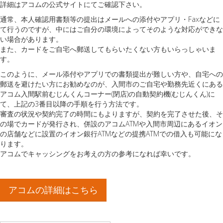
詳細はアコムの公式サイトにてご確認下さい。
通常、本人確認用書類等の提出はメールへの添付やアプリ・Faxなどに
て行うのですが、中にはご自分の環境によってそのような対応ができな
い場合があります。
また、カードをご自宅へ郵送してもらいたくない方もいらっしゃいま
す。
このように、メール添付やアプリでの書類提出が難しい方や、自宅への
郵送を避けたい方にお勧めなのが、入間市のご自宅や勤務先近くにある
アコム入間駅前むじんくんコーナー(閉店)の自動契約機(むじんくん)に
て、上記の3番目以降の手順を行う方法です。
審査の状況や契約完了の時間にもよりますが、契約を完了させた後、そ
の場でカードが発行され、併設のアコムATMや入間市周辺にあるイオン
の店舗などに設置のイオン銀行ATMなどの提携ATMでの借入も可能にな
ります。
アコムでキャッシングをお考えの方の参考になれば幸いです。
アコムの詳細はこちら