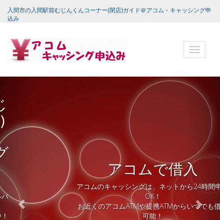
入間市の入間駅前むじんくんコーナー(閉店)ガイド＠アコム・キャッシング申
込み
ナ
ビ
ゲ
ー
シ
ョ
ン
バ
ー
アコムで借入
アコムのキャッシングは、ネットから24時間申込
OK！
お近くのアコムATMや提携ATMからいつでも借入
可能！