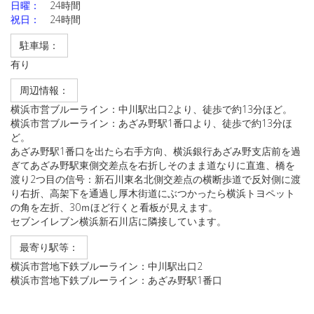
日曜：
24時間
祝日：
24時間
駐車場：
有り
周辺情報：
横浜市営ブルーライン：中川駅出口2より、徒歩で約13分ほど。
横浜市営ブルーライン：あざみ野駅1番口より、徒歩で約13分ほ
ど。
あざみ野駅1番口を出たら右手方向、横浜銀行あざみ野支店前を過
ぎてあざみ野駅東側交差点を右折しそのまま道なりに直進、橋を
渡り2つ目の信号：新石川東名北側交差点の横断歩道で反対側に渡
り右折、高架下を通過し厚木街道にぶつかったら横浜トヨペット
の角を左折、30ｍほど行くと看板が見えます。
セブンイレブン横浜新石川店に隣接しています。
最寄り駅等：
横浜市営地下鉄ブルーライン：中川駅出口2
横浜市営地下鉄ブルーライン：あざみ野駅1番口