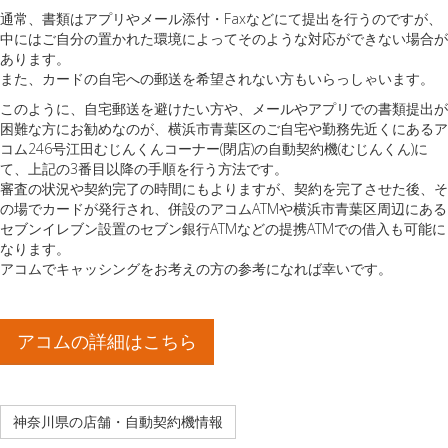
通常、書類はアプリやメール添付・Faxなどにて提出を行うのですが、
中にはご自分の置かれた環境によってそのような対応ができない場合が
あります。
また、カードの自宅への郵送を希望されない方もいらっしゃいます。
このように、自宅郵送を避けたい方や、メールやアプリでの書類提出が
困難な方にお勧めなのが、横浜市青葉区のご自宅や勤務先近くにあるア
コム246号江田むじんくんコーナー(閉店)の自動契約機(むじんくん)に
て、上記の3番目以降の手順を行う方法です。
審査の状況や契約完了の時間にもよりますが、契約を完了させた後、そ
の場でカードが発行され、併設のアコムATMや横浜市青葉区周辺にある
セブンイレブン設置のセブン銀行ATMなどの提携ATMでの借入も可能に
なります。
アコムでキャッシングをお考えの方の参考になれば幸いです。
アコムの詳細はこちら
神奈川県の店舗・自動契約機情報