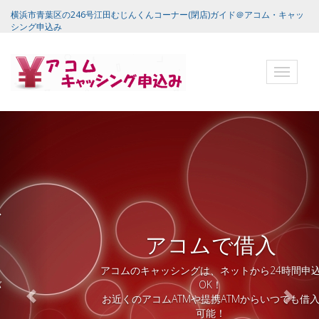
横浜市青葉区の246号江田むじんくんコーナー(閉店)ガイド＠アコム・キャッ
シング申込み
ナ
ビ
ゲ
ー
シ
ョ
ン
バ
ー
アコムで借入
アコムのキャッシングは、ネットから24時間申込
OK！
お近くのアコムATMや提携ATMからいつでも借入
可能！