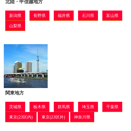
北陸・甲信越地方
新潟県
長野県
福井県
石川県
富山県
山梨県
関東地方
茨城県
栃木県
群馬県
埼玉県
千葉県
東京(23区内)
東京(23区外)
神奈川県