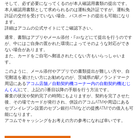
そして、必ず必要になってくるのが本人確認用書類の提出です。
本人確認用書類として求められるのは運転免許証ですが、運転免
許証の交付を受けていない場合、パスポートの提出も可能になり
ます。
詳細はアコムの公式サイトにてご確認下さい。
通常、書類はアプリやメール添付・Faxなどにて提出を行うのです
が、中にはご自身の置かれた環境によってそのような対応ができ
ない場合があります。
また、カードをご自宅へ郵送されたくない方もいらっしゃいま
す。
このように、メール添付やアプリでの書類提出が難しい方や、自
宅郵送を避けたい方にお勧めなのが、茨城県の駅／ランドマーク
周辺にある
アコム店舗／自動契約機コーナー内の自動契約機(むじ
んくん)
にて、上記の3番目以降の手順を行う方法です。
審査の状況や契約完了の時間にもよりますが、契約を完了させた
後、その場でカードが発行され、併設のアコムATMや周辺にある
セブンイレブン設置のセブン銀行ATMなどの提携ATMでの借入も可
能になります。
アコムでキャッシングをお考えの方の参考になれば幸いです。