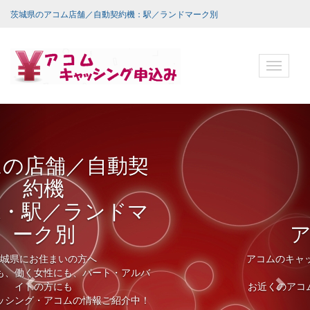
茨城県のアコム店舗／自動契約機：駅／ランドマーク別
ナ
ビ
ゲ
ー
シ
ョ
ン
バ
ー
アコムで借入
アコムのキャッシングは、ネットから24時間申込
OK！
お近くのアコムATMや提携ATMからいつでも借入
可能！