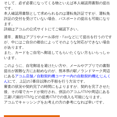
そして、必ず必要になってくる物といえば本人確認用書類の提出
です。
本人確認用書類として求められるのは運転免許証ですが、運転免
許証の交付を受けていない場合、パスポートの提出も可能になり
ます。
詳細はアコムの公式サイトにてご確認下さい。
通常、書類はアプリやメール添付・Faxなどにて提出を行うのです
が、中にはご自分の都合によってそのような対応ができない場合
があります。
また、カードをご自宅へ郵送してもらいたくない方もいらっしゃ
います。
このように、自宅郵送を避けたい方や、メールやアプリでの書類
提出が困難な方にお勧めなのが、熊本県の駅／ランドマーク周辺
にある
アコム店舗／自動契約機コーナー内の自動契約機(むじんく
ん)
にて、上記の3番目以降の手順を行う方法です。
審査の状況や契約完了の時間にもよりますが、契約を完了させた
後、その場でカードが発行され、併設のアコムATMや周辺にある
三菱UFJ銀行ATMなどの提携ATMでの借入も可能になります。
アコムでキャッシングをお考えの方の参考になれば幸いです。