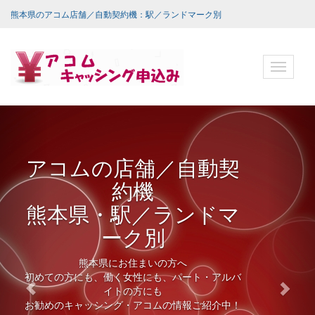
熊本県のアコム店舗／自動契約機：駅／ランドマーク別
ナ
ビ
ゲ
ー
シ
ョ
ン
バ
ー
アコムで借入
アコムのキャッシングは、ネットから24時間申込
OK！
お近くのアコムATMや提携ATMからいつでも借入
可能！