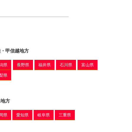
陸・甲信越地方
潟県
長野県
福井県
石川県
富山県
梨県
海地方
岡県
愛知県
岐阜県
三重県