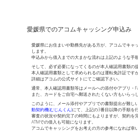
愛媛県でのアコムキャッシング申込み
愛媛県にお住まいや勤務先がある方が、アコムでキャッ
します。
申込みから借入までの大まかな流れは上記のような手
そして、必ず必要になってくるのが本人確認用書類の
本人確認用書類として求められるのは運転免許証です
詳細はアコムの公式サイトにてご確認下さい。
通常、本人確認用書類等はメールへの添付やアプリ・F
また、カードをご自宅へ郵送されたくない方もいらっ
このように、メール添付やアプリでの書類提出が難し
動契約機(むじんくん)
にて、上記の3番目以降の手順を
審査の状況や契約完了の時間にもよりますが、契約を完
ATMでの借入も可能になります。
アコムでキャッシングをお考えの方の参考になれば幸