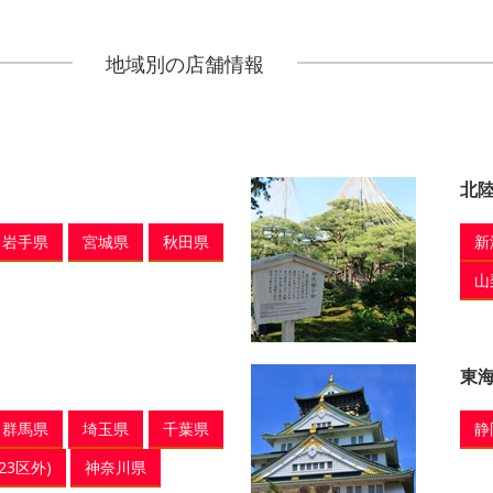
地域別の店舗情報
北
岩手県
宮城県
秋田県
新
山
東
群馬県
埼玉県
千葉県
静
23区外)
神奈川県