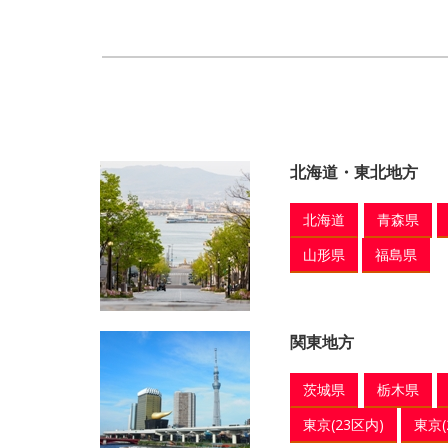
北海道・東北地方
北海道
青森県
山形県
福島県
関東地方
茨城県
栃木県
東京(23区内)
東京(