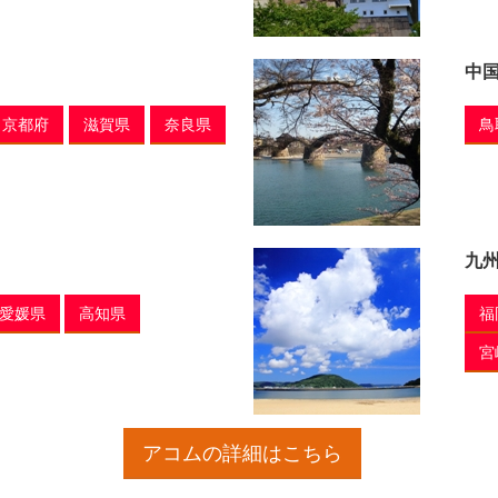
中
京都府
滋賀県
奈良県
鳥
九
愛媛県
高知県
福
宮
アコムの詳細はこちら