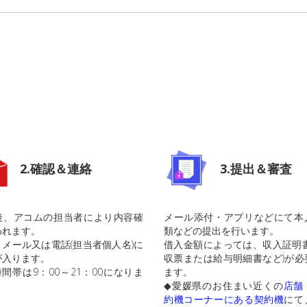
2.確認＆連絡
3.提出＆審査
後、アコムの担当者により内容確
メール添付・アプリなどにて本
われます。
類などの提出を行います。
メール又は電話(担当者個人名)に
借入金額によっては、収入証明書
が入ります。
収票または給与明細書など)が必
間帯は9：00～21：00になりま
ます。
◆愛媛県のお住まい近くの
店舗
約機コーナーにある契約機
にて